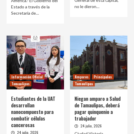
General de esta capital,
América.- El Gobierno del
no le dieron…
Estado a través de la
Secretaría de…
Información Oficial
Amparos
Principales
Tamaulipas
Tamaulipas
Estudiantes de la UAT
Niegan amparo a Salud
desarrollan
de Tamaulipas, deberá
nanocompuesto para
pagar quinquenio a
combatir células
trabajador
cancerosas
24 julio, 2026
24 julio, 2026
Ciudad Victoria,