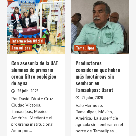
Información Oficial
Tamaulipas
Tamaulipas
Con asesoría de la UAT
Productores
alumnas de primaria
consideran que habrá
crean filtro ecológico
más hectáreas sin
de agua
sembrar en
Tamaulipas: Uarnt
26 julio, 2026
26 julio, 2026
Por David Zárate Cruz
Ciudad Victoria,
Vale Hermoso,
Tamaulipas, México,
Tamaulipas, México,
América.- Mediante el
América.- La superficie
programa institucional
agrícola sin sembrar en el
Amor por…
norte de Tamaulipas…