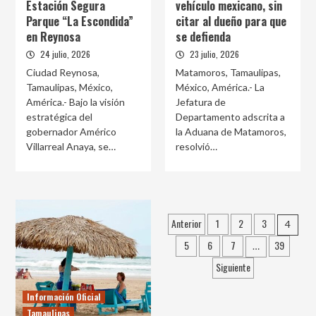
Estación Segura
vehículo mexicano, sin
Parque “La Escondida”
citar al dueño para que
en Reynosa
se defienda
24 julio, 2026
23 julio, 2026
Ciudad Reynosa,
Matamoros, Tamaulipas,
Tamaulipas, México,
México, América.- La
América.- Bajo la visión
Jefatura de
estratégica del
Departamento adscrita a
gobernador Américo
la Aduana de Matamoros,
Villarreal Anaya, se…
resolvió…
Paginación
Anterior
1
2
3
4
de
5
6
7
39
…
entradas
Siguiente
Información Oficial
Tamaulipas