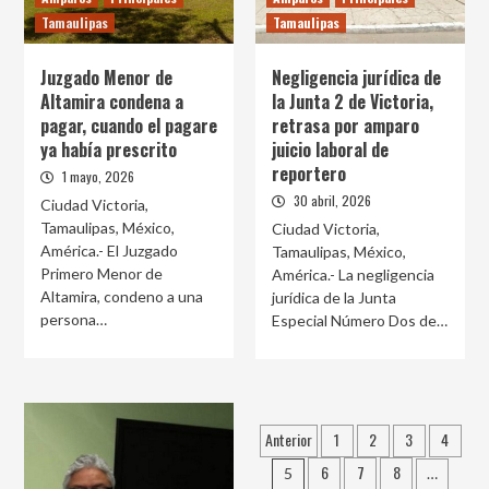
Tamaulipas
Tamaulipas
Juzgado Menor de
Negligencia jurídica de
Altamira condena a
la Junta 2 de Victoria,
pagar, cuando el pagare
retrasa por amparo
ya había prescrito
juicio laboral de
reportero
1 mayo, 2026
30 abril, 2026
Ciudad Victoria,
Tamaulipas, México,
Ciudad Victoria,
América.- El Juzgado
Tamaulipas, México,
Primero Menor de
América.- La negligencia
Altamira, condeno a una
jurídica de la Junta
persona…
Especial Número Dos de…
Paginación
Anterior
1
2
3
4
de
6
7
8
5
…