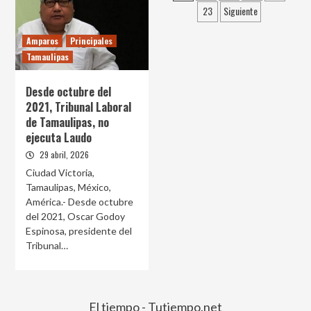
entradas
23
Siguiente
Amparos
Principales
Tamaulipas
Desde octubre del
2021, Tribunal Laboral
de Tamaulipas, no
ejecuta Laudo
29 abril, 2026
Ciudad Victoria,
Tamaulipas, México,
América.- Desde octubre
del 2021, Oscar Godoy
Espinosa, presidente del
Tribunal…
El tiempo - Tutiempo.net