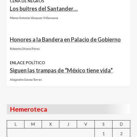
CENA DE NEGROS
Los buitres del Santander…
Marco Antonio Vázquez Villanueva
Honores a la Bandera en Palacio de Gobierno
Roberto Olvera Pérez
ENLACE POLÍTICO
Siguen las trampas de “México tiene vida”
Alejandro Govea Torres
Hemeroteca
L
M
X
J
V
S
D
1
2