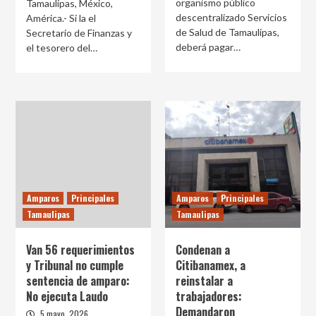
organismo público
Tamaulipas, México,
descentralizado Servicios
América.- Si la el
de Salud de Tamaulipas,
Secretario de Finanzas y
deberá pagar…
el tesorero del…
Amparos
Principales
Amparos
Principales
Tamaulipas
Tamaulipas
Van 56 requerimientos
Condenan a
y Tribunal no cumple
Citibanamex, a
sentencia de amparo:
reinstalar a
No ejecuta Laudo
trabajadores:
Demandaron
5 mayo, 2026