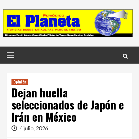
Skip
to
content
Menú
principal
Opinión
Dejan huella
seleccionados de Japón e
Irán en México
4 julio, 2026