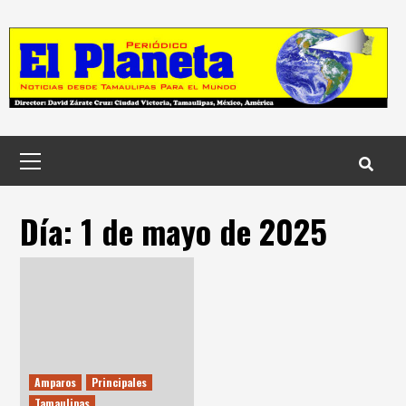
Skip
to
content
Menú
principal
Día:
1 de mayo de 2025
Amparos
Principales
Tamaulipas