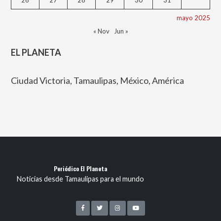
26
27
28
29
30
31
mayo 2025
« Nov
Jun »
EL PLANETA
Ciudad Victoria, Tamaulipas, México, América
Periódico El Planeta
Noticias desde Tamaulipas para el mundo