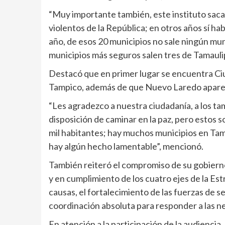
“Muy importante también, este instituto saca e
violentos de la República; en otros años sí ha
año, de esos 20 municipios no sale ningún mun
municipios más seguros salen tres de Tamauli
Destacó que en primer lugar se encuentra Ci
Tampico, además de que Nuevo Laredo aparec
“Les agradezco a nuestra ciudadanía, a los tam
disposición de caminar en la paz, pero estos 
mil habitantes; hay muchos municipios en Ta
hay algún hecho lamentable”, mencionó.
También reiteró el compromiso de su gobiern
y en cumplimiento de los cuatro ejes de la Est
causas, el fortalecimiento de las fuerzas de s
coordinación absoluta para responder a las n
En atención a la participación de la audiencia