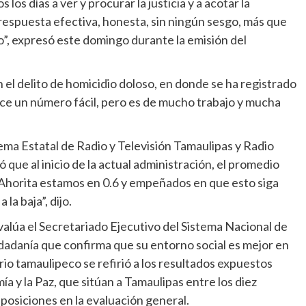
os días a ver y procurar la justicia y a acotar la
 respuesta efectiva, honesta, sin ningún sesgo, más que
, expresó este domingo durante la emisión del
 el delito de homicidio doloso, en donde se ha registrado
ice un número fácil, pero es de mucho trabajo y mucha
tema Estatal de Radio y Televisión Tamaulipas y Radio
 que al inicio de la actual administración, el promedio
. “Ahorita estamos en 0.6 y empeñados en que esto siga
a baja”, dijo.
alúa el Secretariado Ejecutivo del Sistema Nacional de
udadanía que confirma que su entorno social es mejor en
io tamaulipeco se refirió a los resultados expuestos
a y la Paz, que sitúan a Tamaulipas entre los diez
posiciones en la evaluación general.