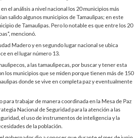
n el análisis a nivel nacional los 20 municipios más
bían salido algunos municipios de Tamaulipas; en este
icipio de Tamaulipas. Pero lo notable es que entre los 20
pas”, mencionó.
udad Madero y en segundo lugar nacional se ubica
e en el lugar número 13.
aulipecos, a las tamaulipecas, por buscar y tener esta
son los municipios que se miden porque tienen más de 150
maulipas donde se vive en completa paz y eventualmente
o para trabajar de manera coordinada en la Mesa de Paz
rategia Nacional de Seguridad para la atención a las
eguridad, el uso de instrumentos de inteligencia y la
ecesidades de la población.
, el gobernador dio a conocer que durante el mes de junio