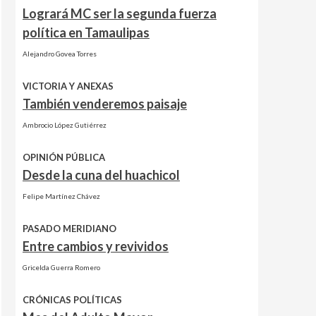
Logrará MC ser la segunda fuerza
política en Tamaulipas
Alejandro Govea Torres
VICTORIA Y ANEXAS
También venderemos paisaje
Ambrocio López Gutiérrez
OPINIÓN PÚBLICA
Desde la cuna del huachicol
Felipe Martínez Chávez
PASADO MERIDIANO
Entre cambios y revividos
Gricelda Guerra Romero
CRÓNICAS POLÍTICAS