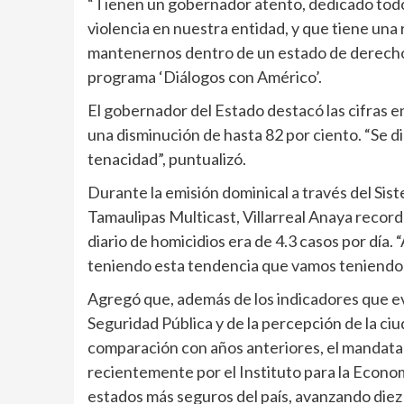
“Tienen un gobernador atento, dedicado todos l
violencia en nuestra entidad, y que tiene una
mantenernos dentro de un estado de derecho”
programa ‘Diálogos con Américo’.
El gobernador del Estado destacó las cifras en
una disminución de hasta 82 por ciento. “Se d
tenacidad”, puntualizó.
Durante la emisión dominical a través del Sis
Tamaulipas Multicast, Villarreal Anaya recordó
diario de homicidios era de 4.3 casos por día
teniendo esta tendencia que vamos teniendo a l
Agregó que, además de los indicadores que ev
Seguridad Pública y de la percepción de la ci
comparación con años anteriores, el mandatar
recientemente por el Instituto para la Economí
estados más seguros del país, avanzando diez 