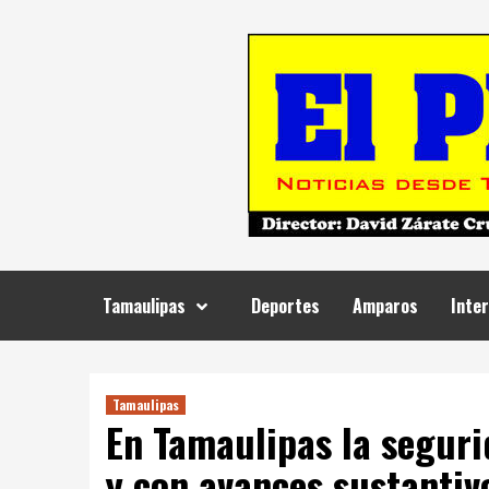
Skip
to
content
Tamaulipas
Deportes
Amparos
Inter
Tamaulipas
En Tamaulipas la seguri
y con avances sustantiv