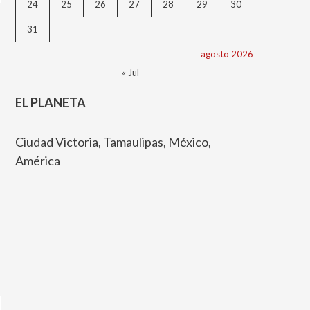
24
25
26
27
28
29
30
31
agosto 2026
« Jul
EL PLANETA
Ciudad Victoria, Tamaulipas, México,
América