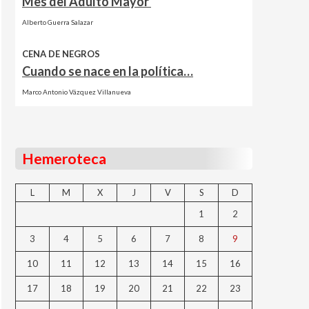
Mes del Adulto Mayor
Alberto Guerra Salazar
CENA DE NEGROS
Cuando se nace en la política…
Marco Antonio Vázquez Villanueva
Hemeroteca
L
M
X
J
V
S
D
1
2
3
4
5
6
7
8
9
10
11
12
13
14
15
16
17
18
19
20
21
22
23