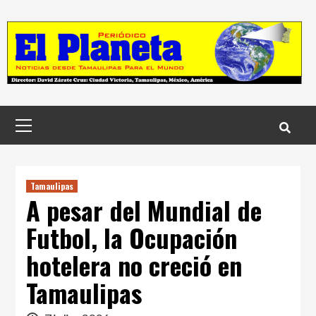
Skip
to
content
Menú
principal
Tamaulipas
A pesar del Mundial de
Futbol, la Ocupación
hotelera no creció en
Tamaulipas