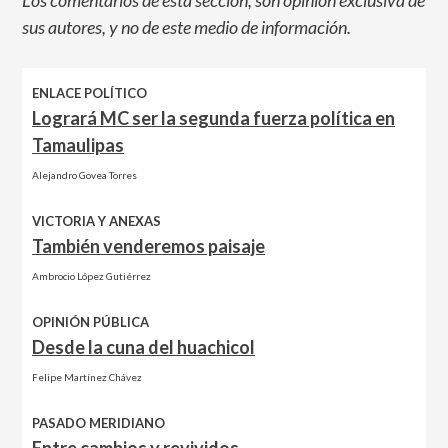
Los comentarios de esta sección, son opinión exclusiva de
sus autores, y no de este medio de información.
ENLACE POLÍTICO
Logrará MC ser la segunda fuerza política en
Tamaulipas
Alejandro Govea Torres
VICTORIA Y ANEXAS
También venderemos paisaje
Ambrocio López Gutiérrez
OPINIÓN PÚBLICA
Desde la cuna del huachicol
Felipe Martínez Chávez
PASADO MERIDIANO