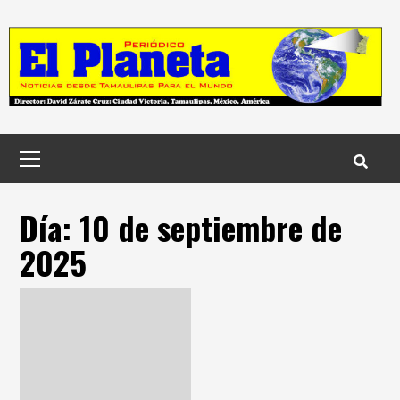
Skip
to
content
Menú
principal
Día:
10 de septiembre de
2025