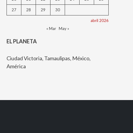
27
28
29
30
abril 2026
« Mar
May »
EL PLANETA
Ciudad Victoria, Tamaulipas, México,
América