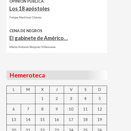
OPINIÓN PÚBLICA
Los 18 apóstoles
Felipe Martínez Chávez
CENA DE NEGROS
El gabinete de Américo…
Marco Antonio Vázquez Villanueva
Hemeroteca
L
M
X
J
V
S
D
1
2
3
4
5
6
7
8
9
10
11
12
13
14
15
16
17
18
19
20
21
22
23
24
25
26