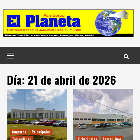
Skip
to
content
Menú
principal
Día:
21 de abril de 2026
Amparos
Principales
Tamaulipas
Principales
Tamaulipas