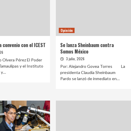
Opinión
a convenio con el ICEST
Se lanza Sheinbaum contra
Somos México
026
3 julio, 2026
 Olvera Pérez El Poder
Tamaulipas y el Instituto
Por: Alejandro Govea Torres La
 y…
presidenta Claudia Sheinbaum
Pardo se lanzó de inmediato en…