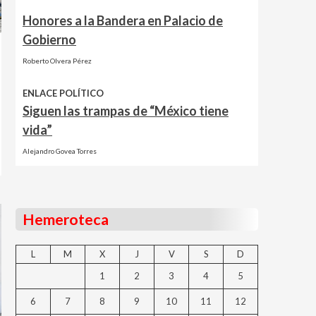
Honores a la Bandera en Palacio de
Gobierno
Roberto Olvera Pérez
ENLACE POLÍTICO
Siguen las trampas de “México tiene
vida”
Alejandro Govea Torres
Hemeroteca
L
M
X
J
V
S
D
1
2
3
4
5
6
7
8
9
10
11
12