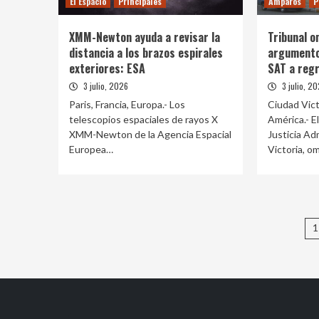
El Espacio
Principales
Amparos
P
XMM-Newton ayuda a revisar la
Tribunal o
distancia a los brazos espirales
argumento 
exteriores: ESA
SAT a regr
3 julio, 2026
3 julio, 2
Paris, Francia, Europa.- Los
Ciudad Vict
telescopios espaciales de rayos X
América.- E
XMM-Newton de la Agencia Espacial
Justicia Ad
Europea…
Victoria, o
P
1
d
e