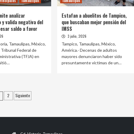
rincipales
Tamaulipas
Tamaulipas
mite analizar
Estafan a abuelitos de Tampico,
y valida negativa del
que buscaban mejor pensión del
esar saldo a favor
IMSS
026
3 julio, 2026
oria, Tamaulipas, México,
Tampico, Tamaulipas, México,
l Tribunal Federal de
América.- Decenas de adultos
ministrativa (TFJA) en
mayores denunciaron haber sido
mitió…
presuntamente víctimas de un…
aginación
2
Siguiente
e
ntradas