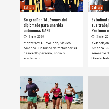
Cultura
Cultura
Se gradúan 14 jóvenes del
Estudiante
diplomado para una vida
sus trabaj
autónoma: UANL
Perfume en
3 julio, 2026
3 julio, 2
Monterrey, Nuevo león, México,
Guadalajara
América.- En busca de fortalecer su
América.- 
desarrollo personal, social y
semestre de
académico,…
Diseño Indu