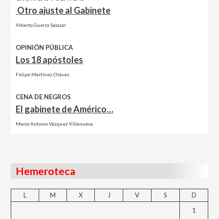
Otro ajuste al Gabinete
Alberto Guerra Salazar
OPINIÓN PÚBLICA
Los 18 apóstoles
Felipe Martínez Chávez
CENA DE NEGROS
El gabinete de Américo…
Marco Antonio Vázquez Villanueva
Hemeroteca
L
M
X
J
V
S
D
1