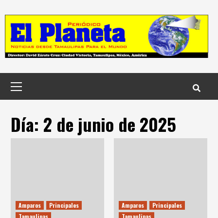
Skip
to
content
Menú
principal
Día:
2 de junio de 2025
Amparos
Principales
Amparos
Principales
Tamaulipas
Tamaulipas