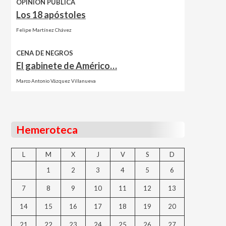
OPINIÓN PÚBLICA
Los 18 apóstoles
Felipe Martínez Chávez
CENA DE NEGROS
El gabinete de Américo…
Marco Antonio Vázquez Villanueva
Hemeroteca
L
M
X
J
V
S
D
1
2
3
4
5
6
7
8
9
10
11
12
13
14
15
16
17
18
19
20
21
22
23
24
25
26
27