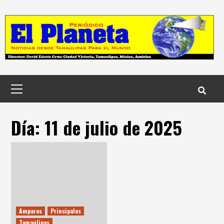
Skip
to
content
Menú
principal
Día:
11 de julio de 2025
Amparos
Principales
Tamaulipas