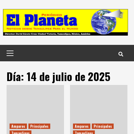
Skip
to
content
Menú
principal
Día:
14 de julio de 2025
Amparos
Principales
Amparos
Principales
Tamaulipas
Tamaulipas