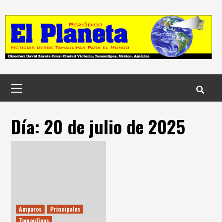
Skip
to
content
Menú
principal
Día:
20 de julio de 2025
Amparos
Principales
Tamaulipas